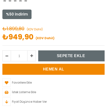
%
50
İndirim
₺1.899,80
(KDV Dahil)
₺949,90
(KDV Dahil)
Favorilere Ekle
İstek Listeme Ekle
Fiyat Düşünce Haber Ver