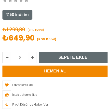
%
50
İndirim
₺1.299,80
(KDV Dahil)
₺649,90
(KDV Dahil)
Favorilere Ekle
İstek Listeme Ekle
Fiyat Düşünce Haber Ver