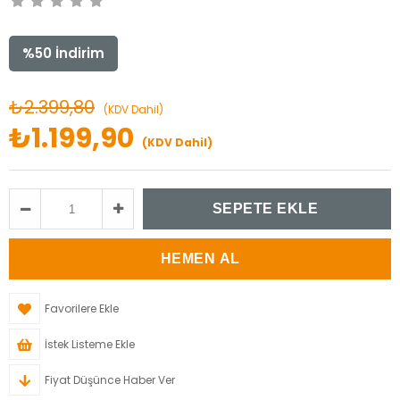
%
50
İndirim
₺2.399,80
(KDV Dahil)
₺1.199,90
(KDV Dahil)
Favorilere Ekle
İstek Listeme Ekle
Fiyat Düşünce Haber Ver