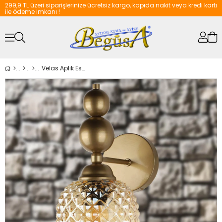
299,9 TL üzeri siparişlerinize ücretsiz kargo, kapıda nakit veya kredi kartı
ile ödeme imkanı !
Velas Aplik Eskitme Bal Cam