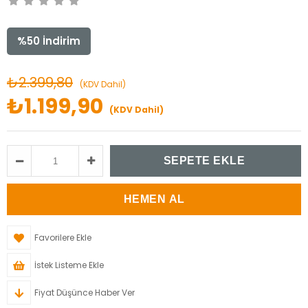
%
50
İndirim
₺2.399,80
(KDV Dahil)
₺1.199,90
(KDV Dahil)
Favorilere Ekle
İstek Listeme Ekle
Fiyat Düşünce Haber Ver