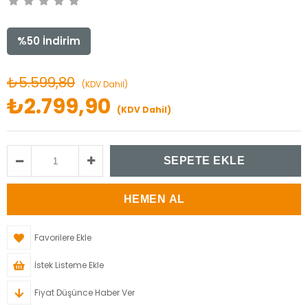
%
50
İndirim
₺5.599,80
(KDV Dahil)
₺2.799,90
(KDV Dahil)
Favorilere Ekle
İstek Listeme Ekle
Fiyat Düşünce Haber Ver