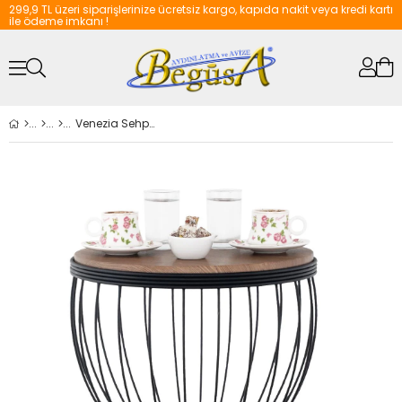
299,9 TL üzeri siparişlerinize ücretsiz kargo, kapıda nakit veya kredi kartı
ile ödeme imkanı !
Venezia Sehpa Siyah Ceviz